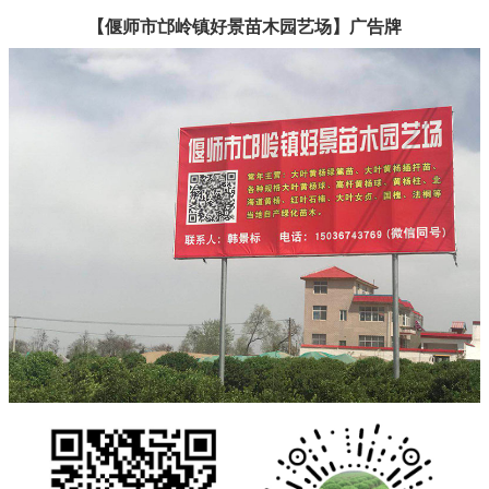
【偃师市邙岭镇好景苗木园艺场】广告牌