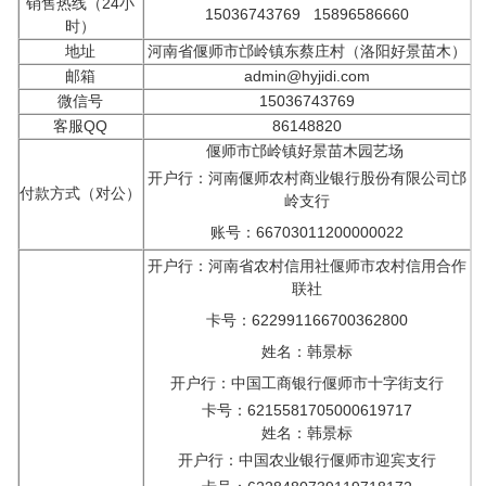
销售热线（24小
15036743769 15896586660
时）
地址
河南省偃师市邙岭镇东蔡庄村（洛阳好景苗木）
邮箱
admin@hyjidi.com
微信号
15036743769
客服QQ
86148820
偃师市邙岭镇好景苗木园艺场
开户行：河南偃师农村商业银行股份有限公司邙
付款方式（对公）
岭支行
账号：66703011200000022
开户行：河南省农村信用社偃师市农村信用合作
联社
卡号：622991166700362800
姓名：韩景标
开户行：中国工商银行偃师市十字街支行
卡号：6215581705000619717
姓名：韩景标
开户行：中国农业银行偃师市迎宾支行