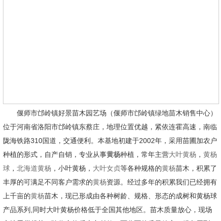
偃师市邙岭镇好景苗木园艺场（偃师市邙岭镇绿地苗木销售中心）
位于河南省洛阳市邙岭镇东蔡庄，地理位置优越，紧依连霍高速，南临
陇海铁路310国道，交通便利。本基地初建于2002年，采用苗圃加农户
种植的形式，自产自销，专业从事
黄杨
种植，常年主营
大叶黄杨
，
黄杨
球
，
北海道黄杨
，小叶黄杨，
大叶女贞
等各种规格的
黄杨
苗木，积累了
丰厚的可满足不同客户需求的
黄杨
资源。经过多年的积累我们已经拥有
上千亩的
黄杨
苗木，现已形成由各种树龄、规格、形态的成树和黄杨球
产品系列,同时大叶黄杨价格低于全国其他地区。苗木质量放心，现场