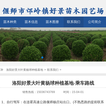
苗木种类
苗木信息
苗木图册
联系我们
公司简介
洛阳好景大叶黄杨球种植基地
>
联系我们
>
洛阳好景大叶黄杨球种植基地-乘车路线
销售热线：15036743769
时间：15-04-01
1、自行驾车：在连霍高速公路偃师杨庄站出口。(不熟悉路的提前联系